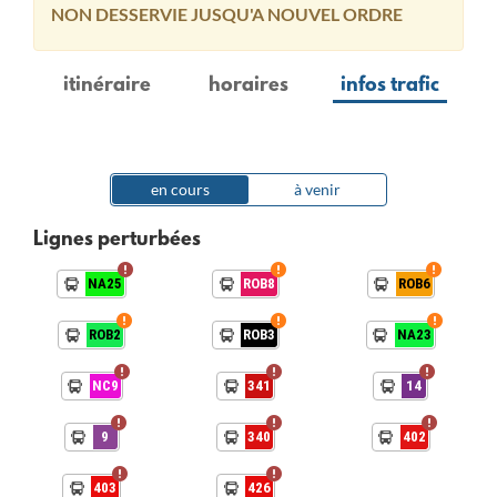
NON DESSERVIE JUSQU'A NOUVEL ORDRE
itinéraire
horaires
infos trafic
en cours
à venir
Lignes perturbées
NA25
ROB8
ROB6
ROB2
ROB3
NA23
NC9
341
14
9
340
402
403
426